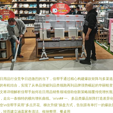
日用品行业竞争日趋激烈的当下，佳帮手通过精心构建爆款矩阵与多渠道
的有机结合，实现了从单品突破到品类领跑再到品牌强势崛起的华丽蜕变
文将详细解析佳帮手如何在日用品销售领域借助创新策略颠覆传统增长瓶
，走出一条独特的横向增长曲线。\n\n## 一、多品类爆品矩阵打造差异
垒\n佳帮手采用“多点开花、梯次升级”操盘方式，告别原有单打一的爆款
，转而建立涵盖家务清洁、收纳整理、餐桌用