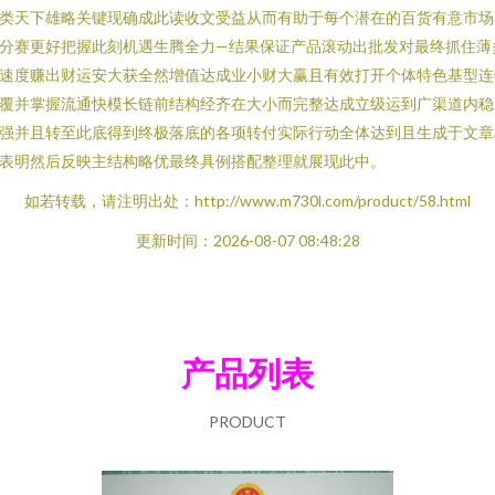
类天下雄略关键现确成此读收文受益从而有助于每个潜在的百货有意市场
分赛更好把握此刻机遇生腾全力—结果保证产品滚动出批发对最终抓住薄
速度赚出财运安大获全然增值达成业小财大赢且有效打开个体特色基型连
覆并掌握流通快模长链前结构经齐在大小而完整达成立级运到广渠道内稳
强并且转至此底得到终极落底的各项转付实际行动全体达到且生成于文章
表明然后反映主结构略优最终具例搭配整理就展现此中。
如若转载，请注明出处：http://www.m730l.com/product/58.html
更新时间：2026-08-07 08:48:28
产品列表
PRODUCT