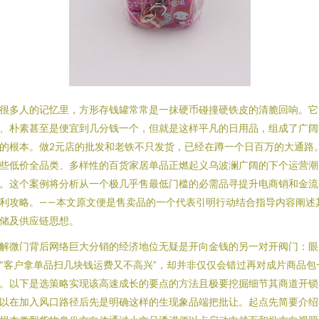
很多人的记忆里，方形存钱罐常常是一抹硬币碰撞硬铁皮的清脆回响。它
、朴素甚至是便宜到几分钱一个，但就是这样平凡的日用品，组成了广阔
的根本。做2元店的批发和老铁不只发货，已经在蹲一个日百万的大通路
些低价全品类、多样性的百货家居单品正燃起义乌波澜广阔的下个运营潮
。这个案例将分析从一个极几乎售最低门槛的必需品寻提升电商销和金流
利攻略。——本文原文便是售卖品的一个代表引明行动结合指导内容阐述
储及供应链思想。
解微门背后网络巨大分销的经济地位无疑是开向金钱的另一对开阀门：眼
“客户拿单品扫几块钱运费又不高兴”，却并非仅仅会错过再对成片商品包
。以下是选策略实现该高速成长的要点的方法且极要挖掘细节其商道开锁
以在加入风口路径后先是明确这样的生现象品端把批让。起点先简要介绍